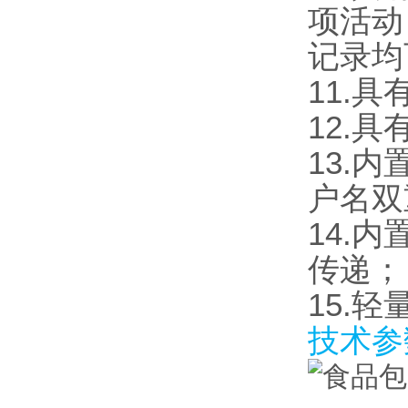
项活动
记录均
11.
12.
13.
户名双
14.
传递；
15.
技术参