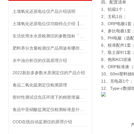
四、配置清单
1、铝箱1个；
土壤氧化还原电位仪产品介绍说明
2、主机1台；
土壤氧化还原电位仪功能特点介绍【新款 现货】
3、ORP电极1
4、参比电极1套
生活饮用水水质检测仪的参数指标「霍尔德」
5、PH电极（选
6、校准配件1套
肥料养分含量检测仪产品用途有哪些【仪器推荐 新品】
7、取土探针1套
8、饱和KCI溶液
水中油分析仪的仪器原理介绍
9、ORP标准液（2
2022新款多参数水质测定仪的产品介绍
10、50ml塑料
11、充电器1个
食品二氧化硫测定仪检测原理
12、Type-c数
密封性测试仪负压环境下的精密泄漏检测技术
食品中亚硝酸盐测定仪检测标准是什么【产品介绍】
COD在线自动监测仪的原理介绍