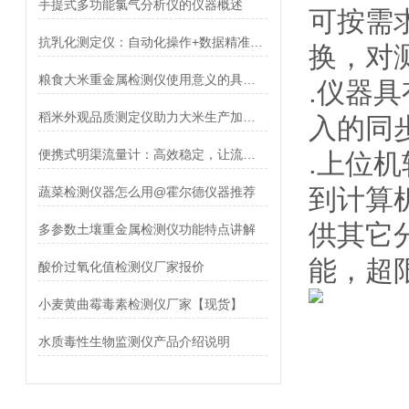
手提式多功能氯气分析仪的仪器概述
可按需
抗乳化测定仪：自动化操作+数据精准，简化抗乳化性能检测流程【霍尔德】
换，对
粮食大米重金属检测仪使用意义的具体分析
.仪器
稻米外观品质测定仪助力大米生产加工质检环节「霍尔德」
入的同
便携式明渠流量计：高效稳定，让流量监测更轻松 霍尔德
.上位
到计算
蔬菜检测仪器怎么用@霍尔德仪器推荐
供其它
多参数土壤重金属检测仪功能特点讲解
能，超
酸价过氧化值检测仪厂家报价
小麦黄曲霉毒素检测仪厂家【现货】
水质毒性生物监测仪产品介绍说明